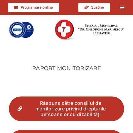
Skip
Programare online
Susține
Togg
to
Navig
content
CAUT
DES
ACTI
RAPORT MONITORIZARE
PAG
Răspuns către consiliul de
INTE
monitorizare privind drepturile
persoanelor cu dizabilități
CON