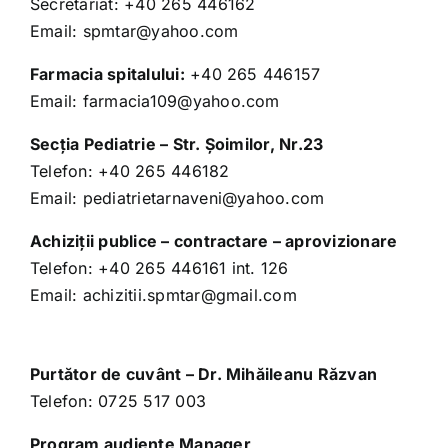
Secretariat:
+40 265 446162
Email:
spmtar@yahoo.com
Farmacia spitalului:
+40 265 446157
Email:
farmacia109@yahoo.com
Secţia Pediatrie – Str. Şoimilor, Nr.23
Telefon:
+40 265 446182
Email:
pediatrietarnaveni@yahoo.com
Achiziții publice – contractare – aprovizionare
Telefon:
+40 265 446161
int. 126
Email:
achizitii.spmtar@gmail.com
Purtător de cuvânt – Dr. Mihăileanu Răzvan
Telefon:
0725 517 003
Program audiente Manager